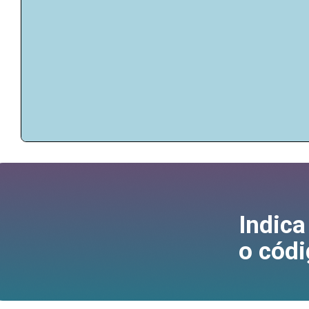
Indica
o códi