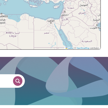
Leaflet
|
©
OpenStreetMap
contributors